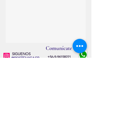
Comunícate
SIGUENOS
+56-9-94158221
@PSISTEMICACB
@PSISTEMICA_
10 1/2 Norte 897, Esq. 2
Oriente.
Viña del Mar
contacto@psistemica.cl